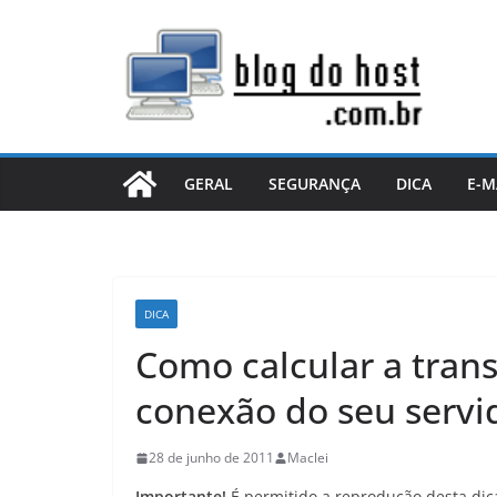
Pular
para
o
conteúdo
GERAL
SEGURANÇA
DICA
E-M
DICA
Como calcular a tran
conexão do seu servi
28 de junho de 2011
Maclei
Importante!
É permitido a reprodução desta dic