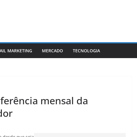
AIL MARKETING
MERCADO
TECNOLOGIA
sferência mensal da
dor
a desde que seja