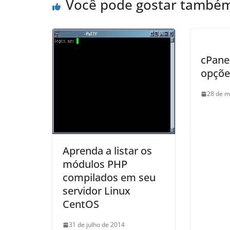
Você pode gostar també
cPane
opçõe
28 de m
Aprenda a listar os
módulos PHP
compilados em seu
servidor Linux
CentOS
31 de julho de 2014