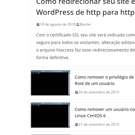
Como redirecionar seu site 
WordPress de http para http
18 de agosto de 2018
Maclei
Com o certificado SSL seu site será indicado com
seguro para todos os visitantes, alteração edita
o arquivo htaccess faz esse redirecionamento de
forma definitiva.
Como remover o privilégio de
Root de um usuário
24 de setembro de 2015
Como remover um usuário no
Linux CentOS 6
21 de setembro de 2015