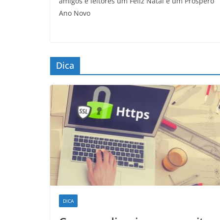
amigos e leitores um Feliz Natal e um Próspero
Ano Novo
Dica
DICA