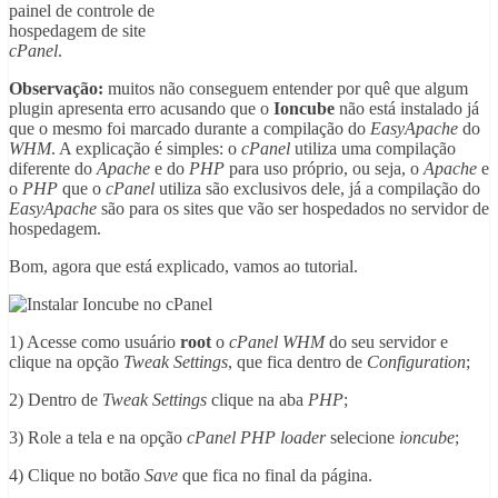
painel de controle de
hospedagem de site
cPanel
.
Observação:
muitos não conseguem entender por quê que algum
plugin apresenta erro acusando que o
Ioncube
não está instalado já
que o mesmo foi marcado durante a compilação do
EasyApache
do
WHM
. A explicação é simples: o
cPanel
utiliza uma compilação
diferente do
Apache
e do
PHP
para uso próprio, ou seja, o
Apache
e
o
PHP
que o
cPanel
utiliza são exclusivos dele, já a compilação do
EasyApache
são para os sites que vão ser hospedados no servidor de
hospedagem.
Bom, agora que está explicado, vamos ao tutorial.
1) Acesse como usuário
root
o
cPanel WHM
do seu servidor e
clique na opção
Tweak Settings
, que fica dentro de
Configuration
;
2) Dentro de
Tweak Settings
clique na aba
PHP
;
3) Role a tela e na opção
cPanel PHP loader
selecione
ioncube
;
4) Clique no botão
Save
que fica no final da página.