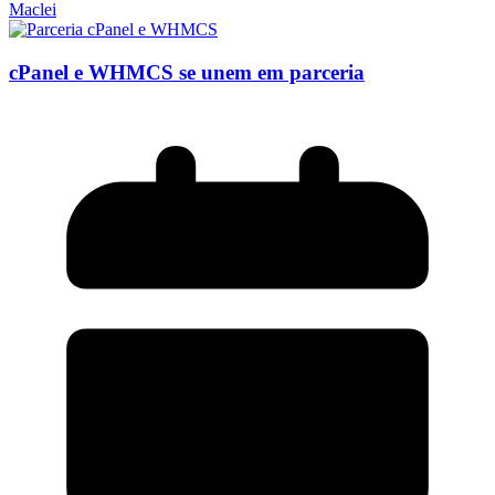
Maclei
cPanel e WHMCS se unem em parceria