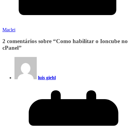
Maclei
2 comentários sobre “
Como habilitar o Ioncube no
cPanel
”
luis giehl