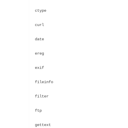
ctype
curl
date
ereg
exif
fileinfo
filter
ftp
gettext