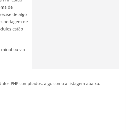
lema de
recise de algo
hospedagem de
ódulos estão
rminal ou via
ódulos PHP compliados, algo como a listagem abaixo: