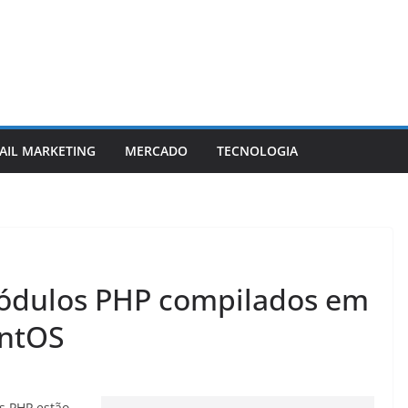
AIL MARKETING
MERCADO
TECNOLOGIA
módulos PHP compilados em
entOS
s PHP estão