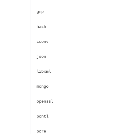
gmp
hash
iconv
json
libxml
mongo
openssl
pcntl
pcre