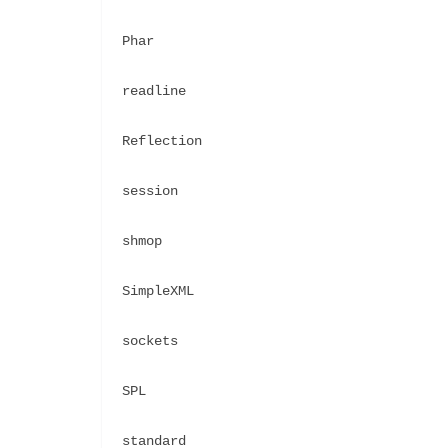
Phar
readline
Reflection
session
shmop
SimpleXML
sockets
SPL
standard