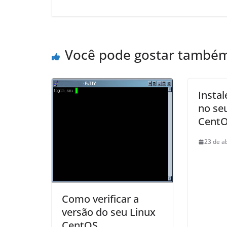
Você pode gostar també
Instal
no seu
Cent
23 de a
Como verificar a
versão do seu Linux
CentOS