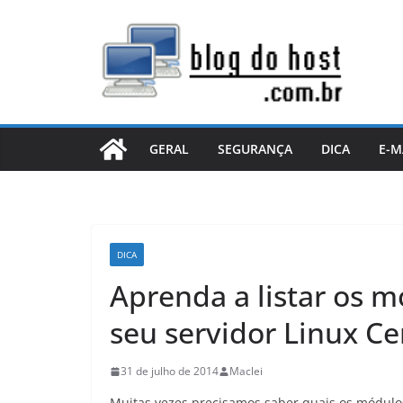
Pular
para
o
conteúdo
GERAL
SEGURANÇA
DICA
E-M
DICA
Aprenda a listar os 
seu servidor Linux C
31 de julho de 2014
Maclei
Muitas vezes precisamos saber quais os módulo