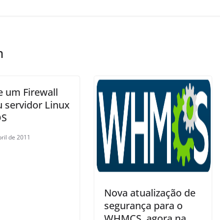
m
e um Firewall
 servidor Linux
OS
bril de 2011
Nova atualização de
segurança para o
WHMCS, agora na