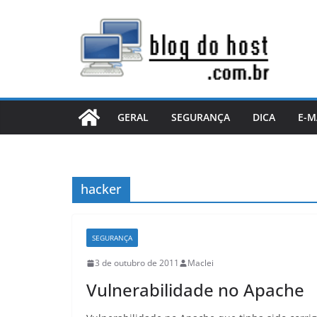
Pular
para
o
conteúdo
GERAL
SEGURANÇA
DICA
E-M
hacker
SEGURANÇA
3 de outubro de 2011
Maclei
Vulnerabilidade no Apache