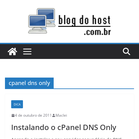
Pular
para
o
conteúdo
cpanel dns only
DICA
4 de outubro de 2011
Maclei
Instalando o cPanel DNS Only